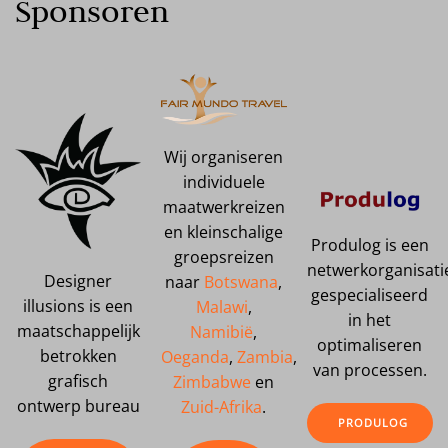
Sponsoren
Wij organiseren
individuele
maatwerkreizen
en kleinschalige
Produlog is een
groepsreizen
netwerkorganisati
Designer
naar
Botswana
,
gespecialiseerd
illusions is een
Malawi
,
in het
maatschappelijk
Namibië
,
optimaliseren
betrokken
Oeganda
,
Zambia
,
van processen.
grafisch
Zimbabwe
en
ontwerp bureau
Zuid-Afrika
.
PRODULOG